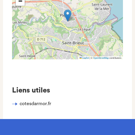
−
Leaflet
|
©
OpenStreetMap
contributors
Liens utiles
cotesdarmor.fr