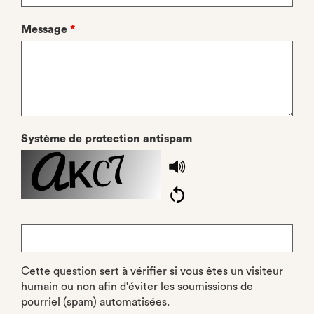
Message
*
Système de protection antispam
The
Copy the security code
*
code
is
made
Cette question sert à vérifier si vous êtes un visiteur
up
humain ou non afin d'éviter les soumissions de
of
pourriel (spam) automatisées.
numbers