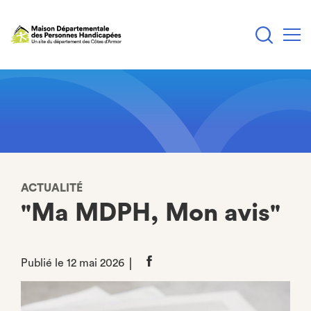
Aller
au
contenu
principal
ACTUALITÉ
"Ma MDPH, Mon avis"
Publié le 12 mai 2026
Partager
sur
Facebook